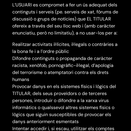
L’USUARI es compromet a fer un ús adequat dels
continguts i serveis (pe. serveis de xat, fòrums de
discussió o grups de notícies) que EL TITULAR
ofereix a través del seu lloc web i (amb caràcter
enunciatiu, però no limitatiu), a no usar-los per a:
Realitzar activitats il·lícites, il·legals o contràries a
la bona fe i a l’ordre públic
Difondre continguts o propaganda de caràcter
racista, xenòfob, pornogràfic-il·legal, d’apologia
del terrorisme o atemptatori contra els drets
humans
Provocar danys en els sistemes físics i lògics del
TITULAR, dels seus proveïdors o de terceres
persones, introduir o difondre a la xarxa virus
informàtics o qualssevol altres sistemes físics o
lògics que siguin susceptibles de provocar els
danys anteriorment esmentats
Intentar accedir i, si escau, utilitzar els comptes