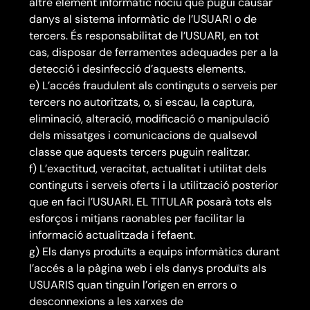
altre element informàtic nociu que pugui causar
danys al sistema informàtic de l’USUARI o de
tercers. És responsabilitat de l’USUARI, en tot
cas, disposar de ferramentes adequades per a la
detecció i desinfecció d’aquests elements.
e) L’accés fraudulent als continguts o serveis per
tercers no autoritzats, o, si escau, la captura,
eliminació, alteració, modificació o manipulació
dels missatges i comunicacions de qualsevol
classe que aquests tercers puguin realitzar.
f) L’exactitud, veracitat, actualitat i utilitat dels
continguts i serveis oferts i la utilització posterior
que en faci l’USUARI. EL TITULAR posarà tots els
esforços i mitjans raonables per facilitar la
informació actualitzada i fefaent.
g) Els danys produïts a equips informàtics durant
l’accés a la pàgina web i els danys produïts als
USUARIS quan tinguin l’origen en errors o
desconnexions a les xarxes de