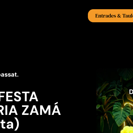
Entrades & Taul
passat.
 FESTA
RIA ZAMÁ
ta)