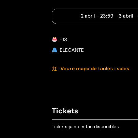
2 abril
-
23:59
-
3 abril
+18
ELEGANTE
Veure mapa de taules i sales
Tickets
Tickets ja no estan disponibles