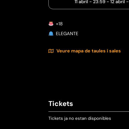
11 abril
-
23:59
-
12 abril
+18
ELEGANTE
Veure mapa de taules i sales
Tickets
Tickets ja no estan disponibles