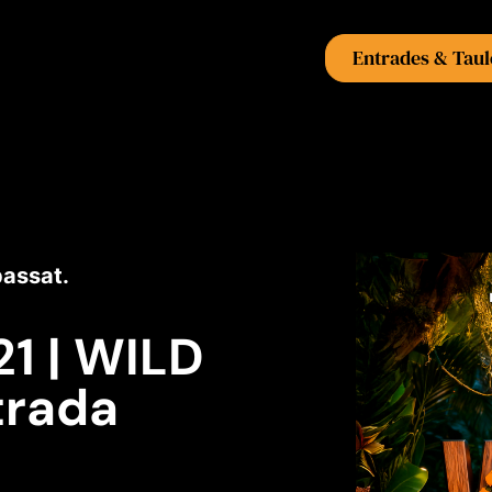
Entrades & Taul
passat.
1 | WILD
trada