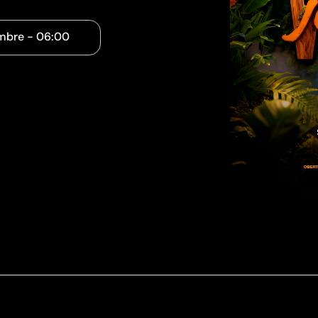
mbre
-
06:00