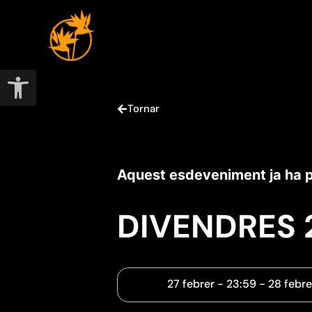
Obre la barra d'eines
Tornar
Aquest esdeveniment ja ha 
DIVENDRES 2
27 febrer
-
23:59
-
28 febre