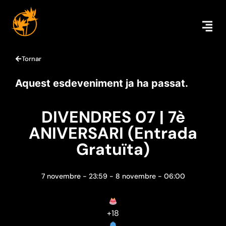
Tornar
Aquest esdeveniment ja ha passat.
DIVENDRES 07 | 7è
ANIVERSARI (Entrada
Gratuïta)
7 novembre
-
23:59
-
8 novembre
-
06:00
+18